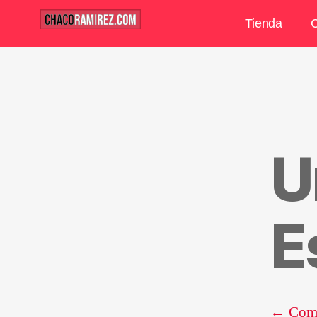
Tienda
C
U
E
Comp