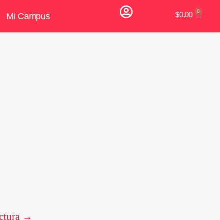
$
0,00
Mi Campus
ctura