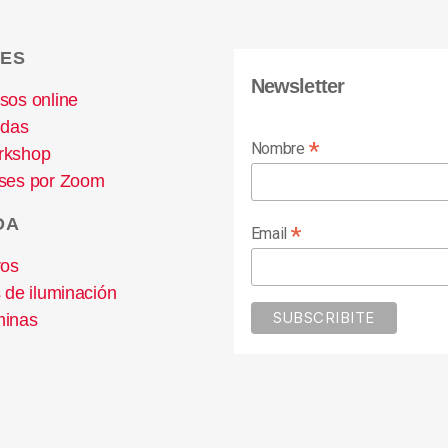
ES
Newsletter
sos online
idas
*
Nombre
rkshop
ses por Zoom
DA
*
Email
ros
s de iluminación
inas