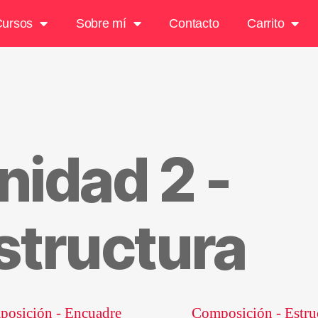
ursos
Sobre mí
Contacto
Carrito
nidad 2 -
structura
osición - Encuadre
Composición - Estru