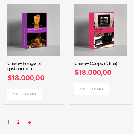
Curso – Fotografía
Curso – Coolpix (Nikon)
gastronómica
$
18.000,00
$
18.000,00
ADD TO CART
ADD TO CART
1
2
→