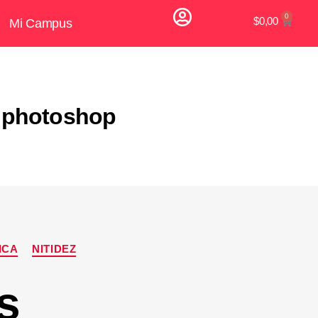
$
0,00
Mi Campus
n photoshop
ICA
NITIDEZ
s