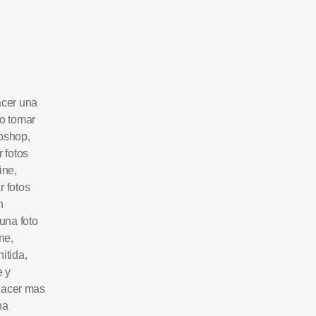
cer una
o tomar
toshop
,
 fotos
ine
,
r fotos
n
una foto
ine
,
nitida
,
e y
hacer mas
na