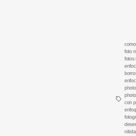
como 
foto 
fotos 
enfoc
borro
enfoc
phot
phot
con 
enfoq
fotogr
dese
nitid