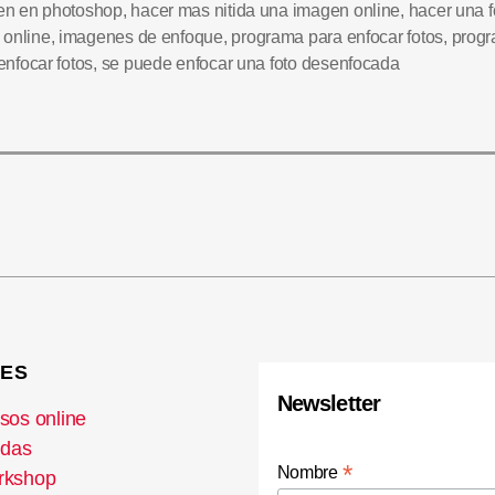
en en photoshop
,
hacer mas nitida una imagen online
,
hacer una 
a online
,
imagenes de enfoque
,
programa para enfocar fotos
,
prog
enfocar fotos
,
se puede enfocar una foto desenfocada
ES
Newsletter
sos online
idas
*
Nombre
rkshop