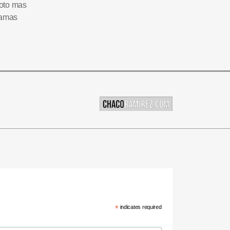
foto mas
ramas
*
indicates required