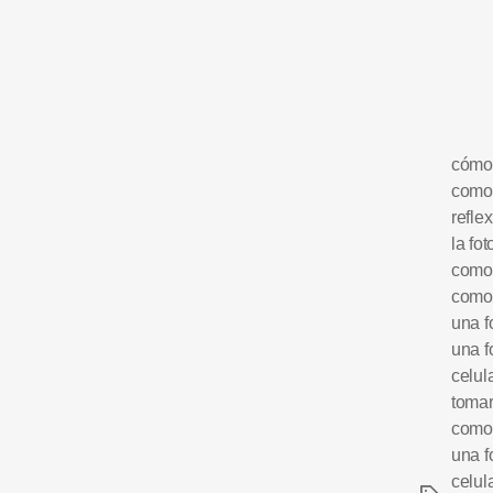
cómo 
como 
reflex
la fot
como 
como 
una f
una f
celul
tomar
como 
una f
celul