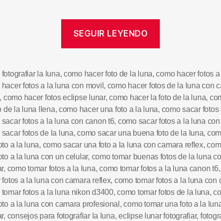
SEGUIR LEYENDO
fotografiar la luna
,
como hacer foto de la luna
,
como hacer fotos a 
hacer fotos a la luna con movil
,
como hacer fotos de la luna con 
,
como hacer fotos eclipse lunar
,
como hacer la foto de la luna
,
co
o de la luna llena
,
como hacer una foto a la luna
,
como sacar fotos 
sacar fotos a la luna con canon t6
,
como sacar fotos a la luna con 
sacar fotos de la luna
,
como sacar una buena foto de la luna
,
com
oto a la luna
,
como sacar una foto a la luna con camara reflex
,
com
oto a la luna con un celular
,
como tomar buenas fotos de la luna co
ar
,
como tomar fotos a la luna
,
como tomar fotos a la luna canon t6
 fotos a la luna con camara reflex
,
como tomar fotos a la luna con 
tomar fotos a la luna nikon d3400
,
como tomar fotos de la luna
,
c
oto a la luna con camara profesional
,
como tomar una foto a la lun
ar
,
consejos para fotografiar la luna
,
eclipse lunar fotografiar
,
fotogr