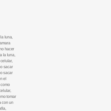
la luna
,
camara
mo hacer
a la luna
,
celular
,
o sacar
o sacar
n el
,
como
celular
,
omo tomar
a con un
afia
,