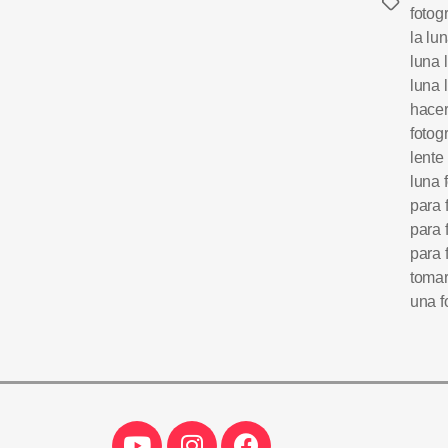
fotog
la lu
luna 
luna 
hacer
fotogr
lente
luna 
para 
para 
para 
tomar
una f