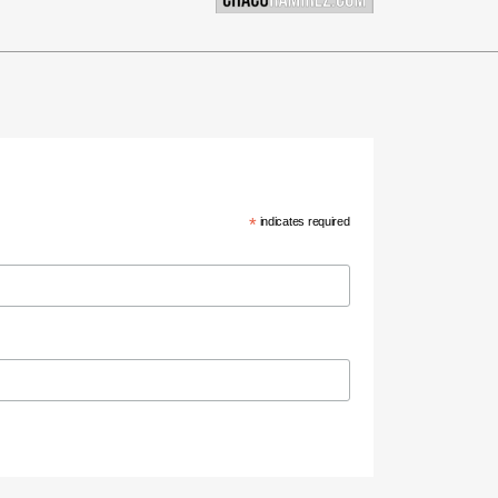
*
indicates required