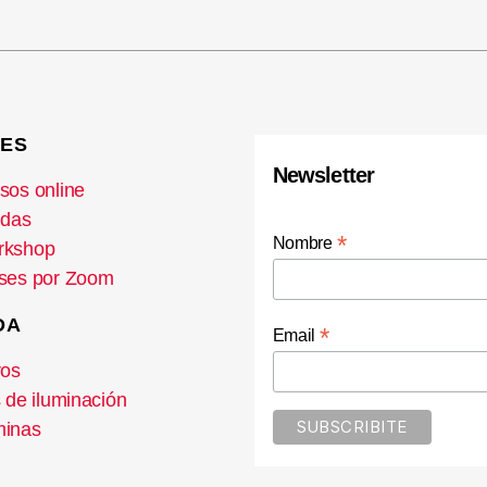
ES
Newsletter
sos online
idas
*
Nombre
rkshop
ses por Zoom
DA
*
Email
ros
s de iluminación
inas