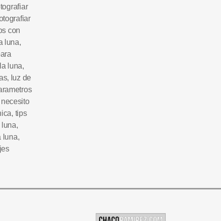
otografiar
otografiar
tos con
a luna
,
para
la luna
,
nas
,
luz de
arametros
 necesito
nica
,
tips
a luna
,
a luna
,
jes