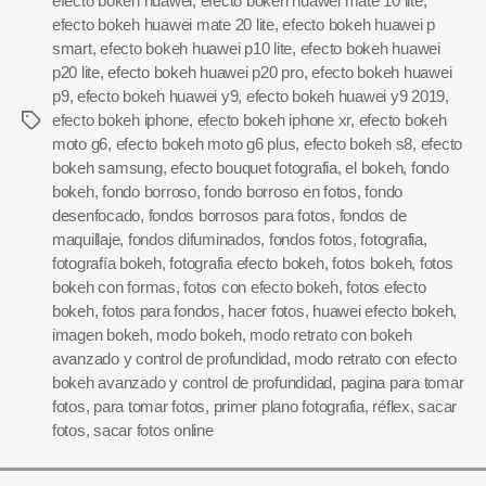
efecto bokeh huawei
,
efecto bokeh huawei mate 10 lite
,
efecto bokeh huawei mate 20 lite
,
efecto bokeh huawei p
smart
,
efecto bokeh huawei p10 lite
,
efecto bokeh huawei
p20 lite
,
efecto bokeh huawei p20 pro
,
efecto bokeh huawei
p9
,
efecto bokeh huawei y9
,
efecto bokeh huawei y9 2019
,
efecto bokeh iphone
,
efecto bokeh iphone xr
,
efecto bokeh
moto g6
,
efecto bokeh moto g6 plus
,
efecto bokeh s8
,
efecto
bokeh samsung
,
efecto bouquet fotografia
,
el bokeh
,
fondo
bokeh
,
fondo borroso
,
fondo borroso en fotos
,
fondo
desenfocado
,
fondos borrosos para fotos
,
fondos de
maquillaje
,
fondos difuminados
,
fondos fotos
,
fotografia
,
fotografía bokeh
,
fotografia efecto bokeh
,
fotos bokeh
,
fotos
bokeh con formas
,
fotos con efecto bokeh
,
fotos efecto
bokeh
,
fotos para fondos
,
hacer fotos
,
huawei efecto bokeh
,
imagen bokeh
,
modo bokeh
,
modo retrato con bokeh
avanzado y control de profundidad
,
modo retrato con efecto
bokeh avanzado y control de profundidad
,
pagina para tomar
fotos
,
para tomar fotos
,
primer plano fotografia
,
réflex
,
sacar
fotos
,
sacar fotos online