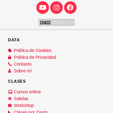
DATA
Política de Cookies
Política de Privacidad
Contacto
Sobre mí
CLASES
Cursos online
Salidas
Workshop
Clases por Zoom