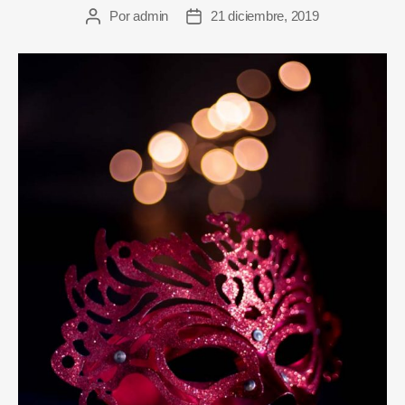
Por
admin
21 diciembre, 2019