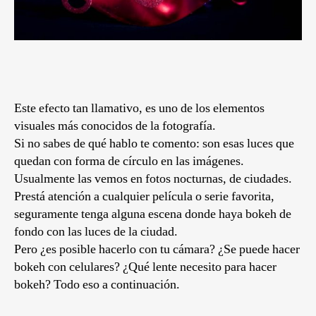
Este efecto tan llamativo, es uno de los elementos
visuales más conocidos de la fotografía.
Si no sabes de qué hablo te comento: son esas luces que
quedan con forma de círculo en las imágenes.
Usualmente las vemos en fotos nocturnas, de ciudades.
Prestá atención a cualquier película o serie favorita,
seguramente tenga alguna escena donde haya bokeh de
fondo con las luces de la ciudad.
Pero ¿es posible hacerlo con tu cámara? ¿Se puede hacer
bokeh con celulares? ¿Qué lente necesito para hacer
bokeh? Todo eso a continuación.