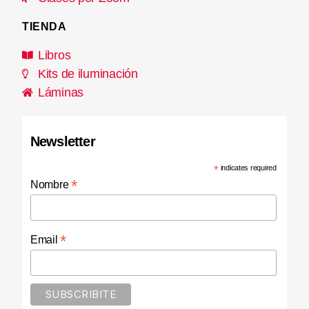
TIENDA
Libros
Kits de iluminación
Láminas
Newsletter
*
indicates required
*
Nombre
*
Email