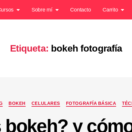
ursos
Sobre mí
Contacto
Carrito
Etiqueta:
bokeh fotografía
G
BOKEH
CELULARES
FOTOGRAFÍA BÁSICA
TÉC
 bokeh? y cómo