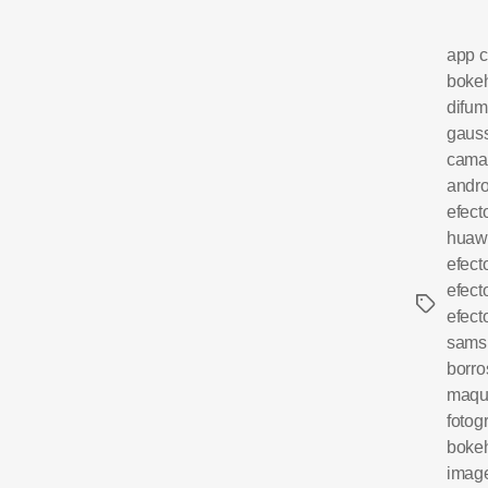
app 
bokeh
difum
gaus
cama
andro
efect
huawe
efect
efect
efect
sams
borro
maqui
fotog
boke
imag