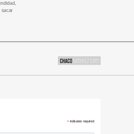
undidad
,
,
sacar
*
indicates required