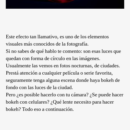
Este efecto tan llamativo, es uno de los elementos
visuales más conocidos de la fotografía.
Si no sabes de qué hablo te comento: son esas luces que
quedan con forma de círculo en las imágenes.
Usualmente las vemos en fotos nocturnas, de ciudades.
Prestá atención a cualquier película o serie favorita,
seguramente tenga alguna escena donde haya bokeh de
fondo con las luces de la ciudad.
Pero ¿es posible hacerlo con tu cámara? ¿Se puede hacer
bokeh con celulares? ¿Qué lente necesito para hacer
bokeh? Todo eso a continuación.