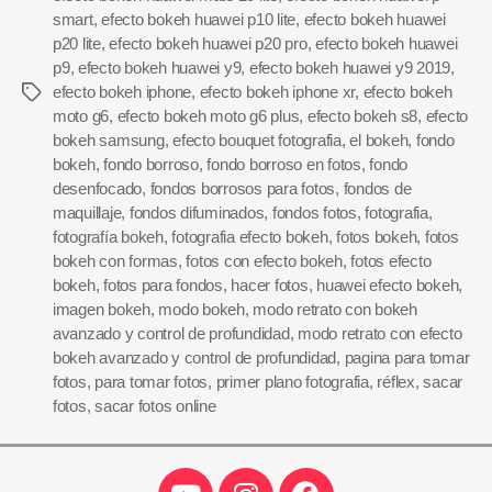
smart
,
efecto bokeh huawei p10 lite
,
efecto bokeh huawei
p20 lite
,
efecto bokeh huawei p20 pro
,
efecto bokeh huawei
p9
,
efecto bokeh huawei y9
,
efecto bokeh huawei y9 2019
,
efecto bokeh iphone
,
efecto bokeh iphone xr
,
efecto bokeh
moto g6
,
efecto bokeh moto g6 plus
,
efecto bokeh s8
,
efecto
bokeh samsung
,
efecto bouquet fotografia
,
el bokeh
,
fondo
bokeh
,
fondo borroso
,
fondo borroso en fotos
,
fondo
desenfocado
,
fondos borrosos para fotos
,
fondos de
maquillaje
,
fondos difuminados
,
fondos fotos
,
fotografia
,
fotografía bokeh
,
fotografia efecto bokeh
,
fotos bokeh
,
fotos
bokeh con formas
,
fotos con efecto bokeh
,
fotos efecto
bokeh
,
fotos para fondos
,
hacer fotos
,
huawei efecto bokeh
,
imagen bokeh
,
modo bokeh
,
modo retrato con bokeh
avanzado y control de profundidad
,
modo retrato con efecto
bokeh avanzado y control de profundidad
,
pagina para tomar
fotos
,
para tomar fotos
,
primer plano fotografia
,
réflex
,
sacar
fotos
,
sacar fotos online