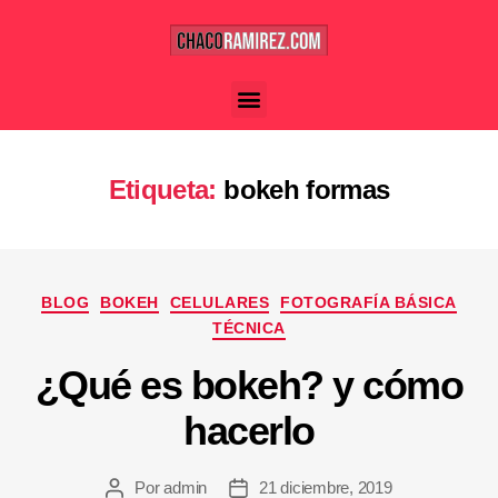
Etiqueta:
bokeh formas
BLOG
BOKEH
CELULARES
FOTOGRAFÍA BÁSICA
TÉCNICA
¿Qué es bokeh? y cómo
hacerlo
Por
admin
21 diciembre, 2019