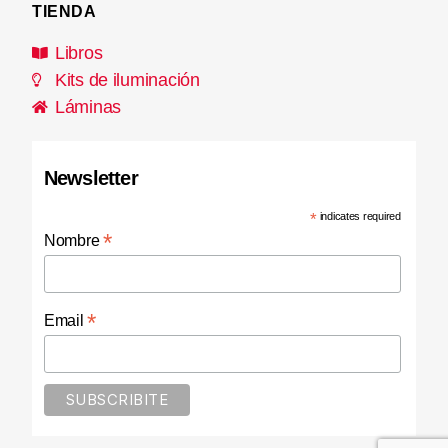
TIENDA
Libros
Kits de iluminación
Láminas
Newsletter
*
indicates required
*
Nombre
*
Email