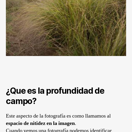
¿Que es la profundidad de
campo?
Este aspecto de la fotografía es como llamamos al
espacio de nitidez en la imagen
.
Cuando vemos una fotografía podemos identificar