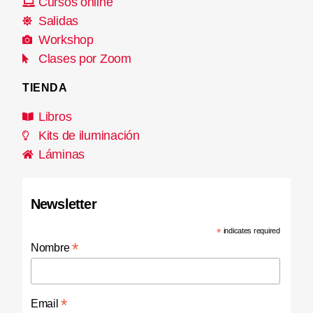
Cursos online
Salidas
Workshop
Clases por Zoom
TIENDA
Libros
Kits de iluminación
Láminas
Newsletter
*
indicates required
*
Nombre
*
Email