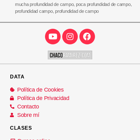
mucha profundidad de campo
,
poca profundidad de campo
,
profundidad campo
,
profundidad de campo
DATA
Política de Cookies
Política de Privacidad
Contacto
Sobre mí
CLASES