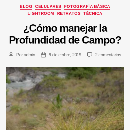
BLOG
CELULARES
FOTOGRAFÍA BÁSICA
LIGHTROOM
RETRATOS
TÉCNICA
¿Cómo manejar la
Profundidad de Campo?
Por
admin
9 diciembre, 2019
2 comentarios