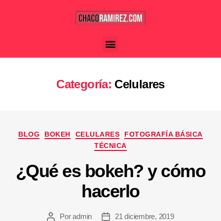
Categoría:
Celulares
BLOG
BOKEH
CELULARES
FOTOGRAFÍA BÁSICA
TÉCNICA
¿Qué es bokeh? y cómo
hacerlo
Por
admin
21 diciembre, 2019