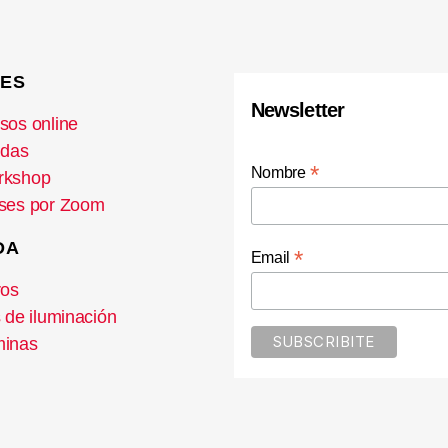
ES
Newsletter
sos online
idas
*
Nombre
rkshop
ses por Zoom
DA
*
Email
ros
s de iluminación
inas